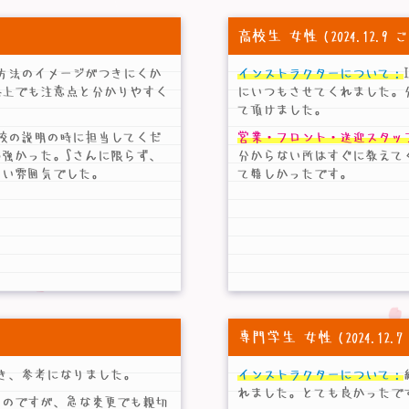
高校生 女性
（2024.12.
方法のイメージがつきにくか
インストラクターについて：
路上でも注意点と分かりやすく
にいつもさせてくれました。
て頂けました。
校の説明の時に担当してくだ
営業・フロント・送迎スタッ
強かった。Sさんに限らず、
分からない所はすぐに教えて
すい雰囲気でした。
て嬉しかったです。
専門学生 女性
（2024.12
き、参考になりました。
インストラクターについて：
れました。とても良かったです
いのですが、急な変更でも親切