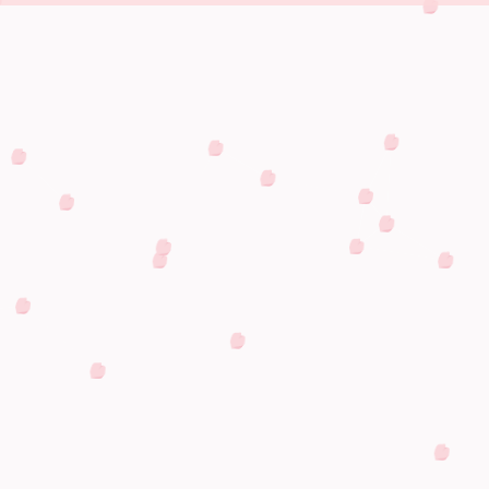
人気のヒミツ
施設案内
人気のヒミツとは？
施設案内一覧
他校との違い
広いコースのご案内
褒めちぎる教習所
教習車両のご案内
インストラクター
免許ぴあのご案内
こだわりの卒業式
学科教室
型限定
卒業生からのお手紙
普通車トレーチャー室
卒業生の声
普通車シミュレーター
指導員を自由に選択
オンライン学科教室
当校のおもてなしサービス
応急救護室
無料自宅送迎
駐車場のご案内
教習満足保証
校内レストランのご案
バー講習
オープンキャンパス
フリー Wi-Fi
教育訓練給付金制度
託児施設のご案内
障害をお持ちの方へのご案内
ミナー
仮免許学科試験外国語受験
安全講習
運転免許お役立ちサイト
せる企業様をご
動画ライブラリー
当校のお知らせ