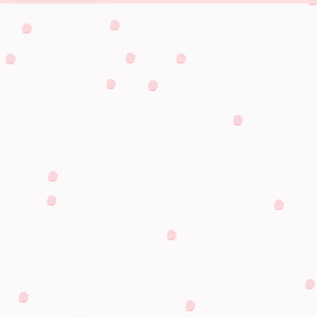
プラン・料金
プラン総合案内
おすすめ情報
普通自動車
〒426-0004静岡県藤枝市上当間731
Tel:0120-710-532
普通自動二輪車
大型自動二輪車
普通自動二輪 小
準中型自動車
中型自動車
大型自動車
大型特殊
けん引
ペーパードライ
高齢者講習
外免切替
運転寿命向上セ
企業様向け 交通
運転免許を活か
紹介