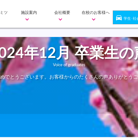
ミツ
施設案内
会社概要
在校のお客様へ
directions_car
学生･社
2024年12月 卒業生の
Voice of graduates
めでとうございます。お客様からのたくさんの声ありがとうご