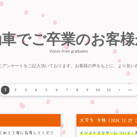
動車でご卒業のお客様
Voices from graduates
にアンケートをご記入頂いております。お客様の声をもとに、より良い
1
2
3
4
5
6
7
8
9
10
11
>
>>
大学生 女性
（2024.12.
くれて丁寧に指導してくださ
インストラクターについて：