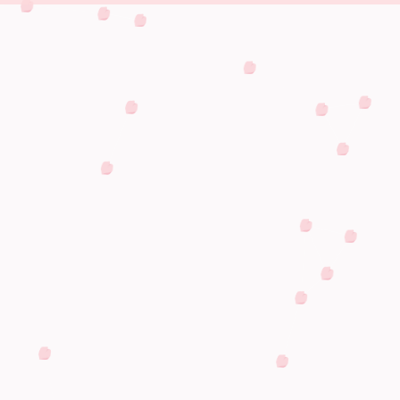
会社概要
社長挨拶
会社概要
沿革
当校へのアクセス
経営思想
ISO39001認証取得
室
SDGs宣言
温温室効果ガス排出削減事業者
認証書取得
BCP緊急時事業継続計画
コーポレートマークについて
内
プライバシーポリシー
在校のお客様へ
在校のお客様へ一覧
よくある質問
オンデマンド学科教習
楽勝問題