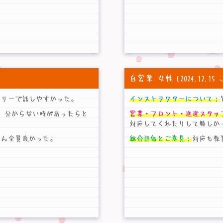
自営業 女性
（2024.12.
ドリーで話しやすかった。
インストラクターについて：
、分からない時があったらと
営業・フロント・送迎スタッ
対応してくれたりして嬉しか
さん全員良かった。
総合評価とご意見：
対応も教