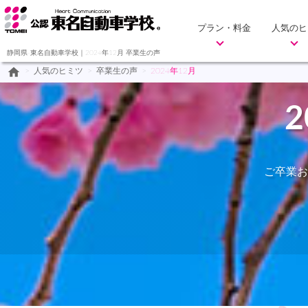
プラン・料金
人気のヒ
静岡県-東名自動車学校｜2024年12月 卒業生の声
home
>
人気のヒミツ
>
卒業生の声
>
2024年12月
ご卒業お