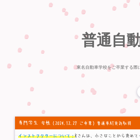
普通自
東名自動車学校をご卒業する際
専門学生 女性
（2024.12.27 ご卒業）普通車AT免許取得
インストラクターについて：
Kさんは、小さなことから褒めて