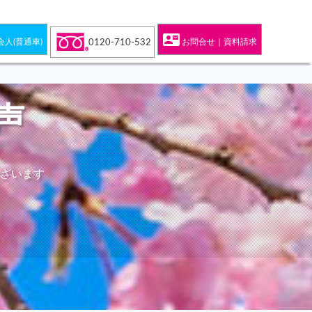
contact_mail
会人(普通車)
お問合せ｜資料請求
0120-710-532
声
ざいます