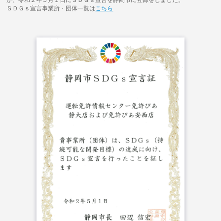
ＳＤＧｓ宣言事業所・団体一覧は
こちら