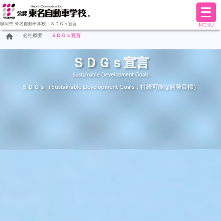
メ
ニ
静岡県-東名自動車学校｜ＳＤＧｓ宣言
MENU
ュ
home
>
会社概要
>
ＳＤＧｓ宣言
ー
を
開
ＳＤＧｓ宣言
く
Sustainable Development Goals
ＳＤＧｓ（Sustainable Development Goals：持続可能な開発目標）