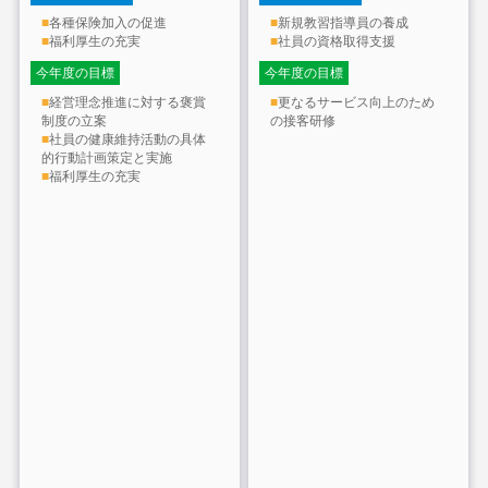
■
各種保険加入の促進
■
新規教習指導員の養成
■
福利厚生の充実
■
社員の資格取得支援
今年度の目標
今年度の目標
■
経営理念推進に対する褒賞
■
更なるサービス向上のため
制度の立案
の接客研修
■
社員の健康維持活動の具体
的行動計画策定と実施
■
福利厚生の充実