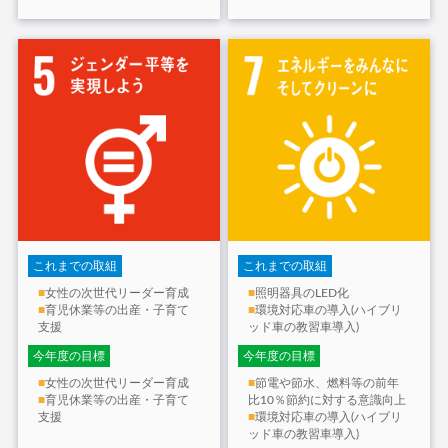
これまでの取組
これまでの取組
■
女性の次世代リーダー育成
■
照明器具のLED化
■
育児休業等の出産・子育て
■
環境対応車の導入(ハイブリ
支援
ッド車の教習車導入)
今年度の目標
今年度の目標
■
女性の次世代リーダー育成
■
節電や節水、燃料等の前年
■
育児休業等の出産・子育て
比10％節約に対する意識向上
支援
■
環境対応車の導入(ハイブリ
ッド車の教習車導入)