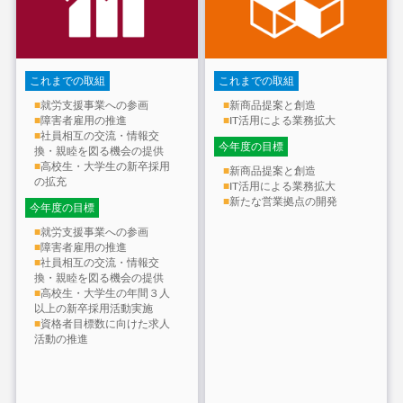
これまでの取組
これまでの取組
■
就労支援事業への参画
■
新商品提案と創造
■
障害者雇用の推進
■
IT活用による業務拡大
■
社員相互の交流・情報交
今年度の目標
換・親睦を図る機会の提供
■
高校生・大学生の新卒採用
■
新商品提案と創造
の拡充
■
IT活用による業務拡大
■
新たな営業拠点の開発
今年度の目標
■
就労支援事業への参画
■
障害者雇用の推進
■
社員相互の交流・情報交
換・親睦を図る機会の提供
■
高校生・大学生の年間３人
以上の新卒採用活動実施
■
資格者目標数に向けた求人
活動の推進