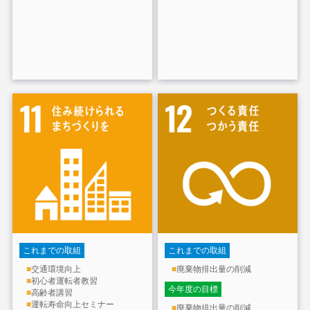
これまでの取組
これまでの取組
■
交通環境向上
■
廃棄物排出量の削減
■
初心者運転者教習
今年度の目標
■
高齢者講習
■
運転寿命向上セミナー
■
廃棄物排出量の削減