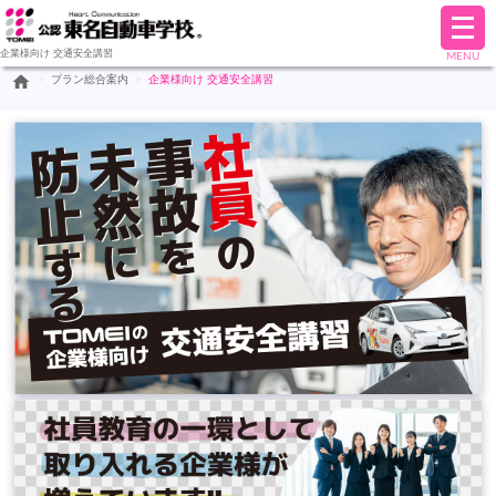
メ
ニ
企業様向け 交通安全講習
MENU
ュ
home
>
プラン総合案内
>
企業様向け 交通安全講習
ー
を
開
く