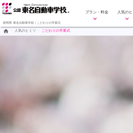
プラン・料金
人気のヒ
静岡県-東名自動車学校｜こだわりの卒業式
home
>
人気のヒミツ
>
こだわりの卒業式