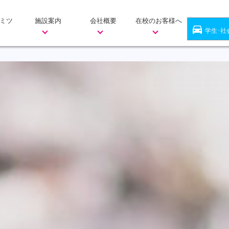
ミツ
施設案内
会社概要
在校のお客様へ
directions_car
学生･社