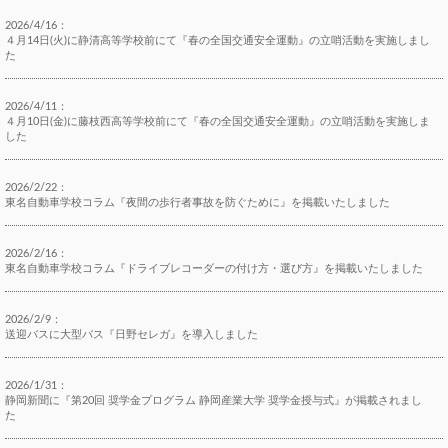
2026/4/16：
４月14日(火)に静清高等学校前にて『春の全国交通安全運動』の立哨活動を実施しまし
た
2026/4/11：
４月10日(金)に藤枝西高等学校前にて『春の全国交通安全運動』の立哨活動を実施しま
した
2026/2/22：
東名自動車学校コラム『夜間の歩行者事故を防ぐために』を掲載いたしました
2026/2/16：
東名自動車学校コラム『ドライブレコーダーの付け方・選び方』を掲載いたしました
2026/2/9：
送迎バスに大型バス『日野セレガ』を導入しました
2026/1/31：
静岡新聞に『第20回 奨学金プログラム 静岡産業大学 奨学金授与式』が掲載されまし
た