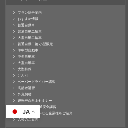
プラン総合案内
おすすめ情報
普通自動車
普通自動二輪車
大型自動二輪車
普通自動二輪 小型限定
準中型自動車
中型自動車
大型自動車
大型特殊
けん引
ペーパードライバー講習
高齢者講習
外免切替
運転寿命向上セミナー
企業様向け 交通安全講習
JA
運転免許を活かせる企業様をご紹介
入校のご案内