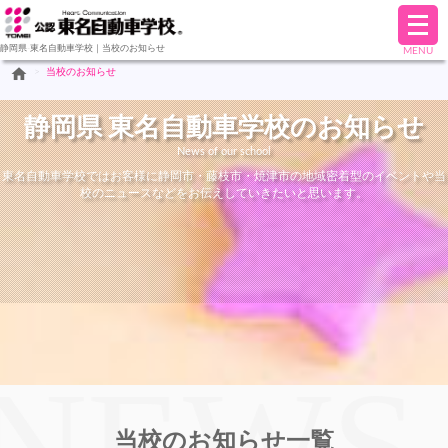
メ
ニ
静岡県-東名自動車学校｜当校のお知らせ
MENU
ュ
home
>
当校のお知らせ
ー
を
開
静岡県 東名自動車学校のお知らせ
く
News of our school
東名自動車学校ではお客様に静岡市・藤枝市・焼津市の地域密着型のイベントや当
校のニュースなどをお伝えしていきたいと思います。
当校のお知らせ一覧