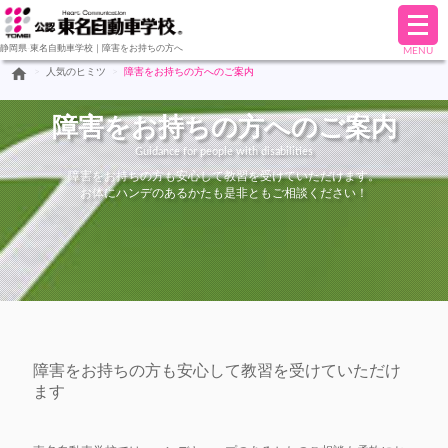
メ
ニ
静岡県-東名自動車学校｜障害をお持ちの方へ
MENU
ュ
home
>
人気のヒミツ
>
障害をお持ちの方へのご案内
ー
を
開
障害をお持ちの方へのご案内
く
Guidance for people with disabilities
障害をお持ちの方も安心して教習を受けていただけます。
お体にハンデのあるかたも是非ともご相談ください！
障害をお持ちの方も安心して教習を受けていただけ
ます