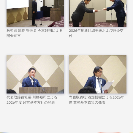
教習部 部長 管理者 今本好明による
2026年度新組織発表および辞令交
開会宣言
付
代表取締役社長 川﨑裕司による
専務取締役 漆畑博樹による2026年
2026年度 経営基本方針の発表
度 業務基本政策の発表