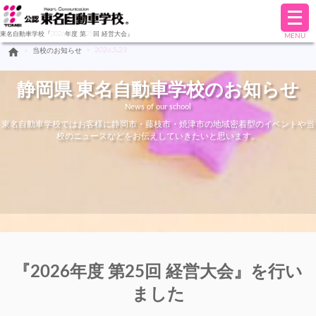
メ
ニ
東名自動車学校『2026年度 第25回 経営大会』
MENU
ュ
home
>
2026.5.23
>
当校のお知らせ
ー
を
開
静岡県 東名自動車学校のお知らせ
く
News of our school
東名自動車学校ではお客様に静岡市・藤枝市・焼津市の地域密着型のイベントや当
校のニュースなどをお伝えしていきたいと思います。
『2026年度 第25回 経営大会』を行い
ました