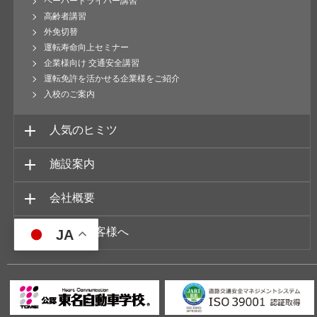
ペーパードライバー講習
高齢者講習
外免切替
運転寿命向上セミナー
企業様向け 交通安全講習
運転免許を活かせる企業様をご紹介
入校のご案内
人気のヒミツ
施設案内
会社概要
JA
在校のお客様へ