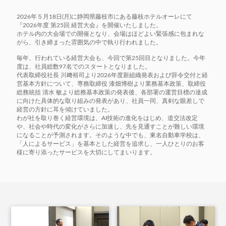
2026年５月18日(月)に静岡県藤枝市にある藤枝ホテルオーレにて
『2026年度 第25回 経営大会』を開催いたしました。
ホテル内の大会場での開催となり、会場はほどよい緊張感に包まれな
がら、引き締まった雰囲気の中で執り行われました。
毎年、行われている経営大会も、今回で第25回目となりました。今年
度は、社員総数97名でのスタートとなりました。
代表取締役社長 川﨑裕司より2026年度新組織発表および辞令交付と経
営基本方針について、専務取締役 漆畑博樹より業務基本政策、取締役
総務統括 清水 敏より総務基本政策の発表後、各部署の運営目標の達成
に向けた具体的な取り組みの発表があり、社員一同、真剣な眼差しで
経営の方針に耳を傾けていました。
わが社を取り巻く経営環境は、AI技術の進化をはじめ、道交法改定
や、社会や時代の変化がさらに加速し、先を見通すことが難しい環境
になることが予測されます。そのような中でも、東名自動車学校は、
「人によるサービス」を基本とした経営を追求し、一人ひとりのお客
様に寄り添ったサービスを大切にしてまいります。